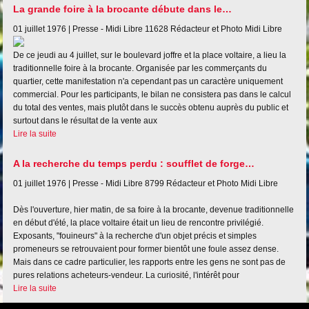
La grande foire à la brocante débute dans le…
01 juillet 1976 |
Presse - Midi Libre
11628
Rédacteur et Photo Midi Libre
De ce jeudi au 4 juillet, sur le boulevard joffre et la place voltaire, a lieu la
traditionnelle foire à la brocante. Organisée par les commerçants du
quartier, cette manifestation n'a cependant pas un caractère uniquement
commercial. Pour les participants, le bilan ne consistera pas dans le calcul
du total des ventes, mais plutôt dans le succès obtenu auprès du public et
surtout dans le résultat de la vente aux
Lire la suite
A la recherche du temps perdu : soufflet de forge…
01 juillet 1976 |
Presse - Midi Libre
8799
Rédacteur et Photo Midi Libre
Dès l'ouverture, hier matin, de sa foire à la brocante, devenue traditionnelle
en début d'été, la place voltaire était un lieu de rencontre privilégié.
Exposants, "fouineurs" à la recherche d'un objet précis et simples
promeneurs se retrouvaient pour former bientôt une foule assez dense.
Mais dans ce cadre particulier, les rapports entre les gens ne sont pas de
pures relations acheteurs-vendeur. La curiosité, l'intérêt pour
Lire la suite