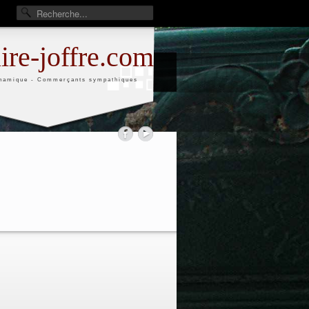
aire-joffre.com
namique - Commerçants sympathiques