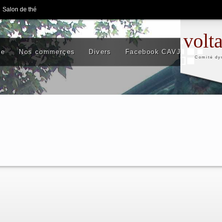
Salon de thé
volt
se
Nos commerçes
Divers
Facebook CAVJ
Comité dy