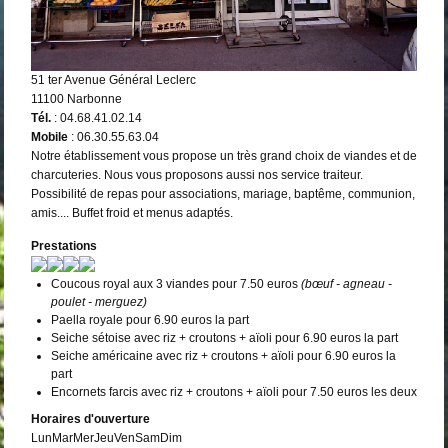
51 ter Avenue Général Leclerc
11100 Narbonne
Tél.
: 04.68.41.02.14
Mobile
: 06.30.55.63.04
Notre établissement vous propose un très grand choix de viandes et de
charcuteries. Nous vous proposons aussi nos service traiteur.
Possibilité de repas pour associations, mariage, baptême, communion,
amis.... Buffet froid et menus adaptés.
Prestations
Coucous royal aux 3 viandes pour 7.50 euros
(bœuf - agneau -
poulet - merguez)
Paella royale pour 6.90 euros la part
Seiche sétoise avec riz + croutons + aïoli pour 6.90 euros la part
Seiche américaine avec riz + croutons + aïoli pour 6.90 euros la
part
Encornets farcis avec riz + croutons + aïoli pour 7.50 euros les deux
Horaires d'ouverture
Lun
Mar
Mer
Jeu
Ven
Sam
Dim