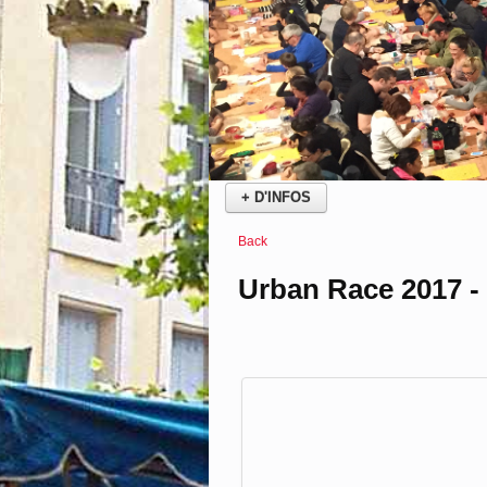
25
Oct
URBAN RACE OC
Course Urbaine
25 octobre 2026
Centre ville et berges de la Robine
Sans plus attendre cliquer sur le bouton "
retour pour sa 7 ème édition dans
+ D'INFOS
Back
Urban Race 2017 -