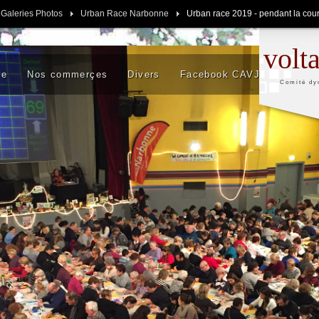
 Galeries Photos
Urban Race Narbonne
Urban race 2019 - pendant la cour
volt
se
Nos commerçes
Divers
Facebook CAVJ
Comité dy