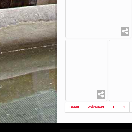
Début
Précédent
1
2