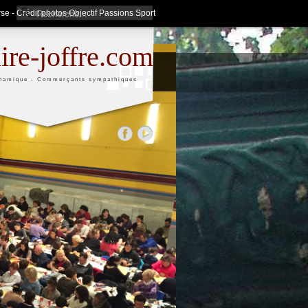
se - Crédit photos Objectif Passions Sport
aire-joffre.com
namique - Commerçants sympathiques