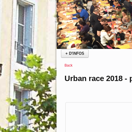
25
Oct
URBAN RACE OC
Course Urbaine
25 octobre 2026
Centre ville et berges de la Robine
Sans plus attendre cliquer sur le bouton "
retour pour sa 7 ème édition dans
+ D'INFOS
Back
Urban race 2018 - 