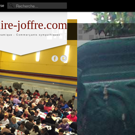
rse
aire-joffre.com
namique - Commerçants sympathiques