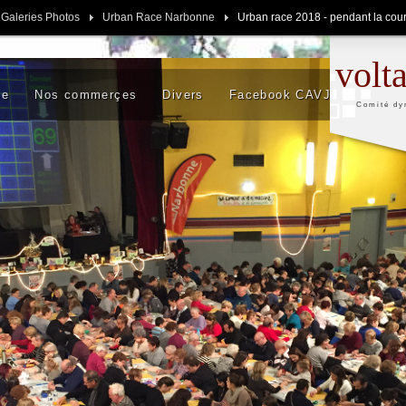
 Galeries Photos
Urban Race Narbonne
Urban race 2018 - pendant la cou
volt
se
Nos commerçes
Divers
Facebook CAVJ
Comité dy