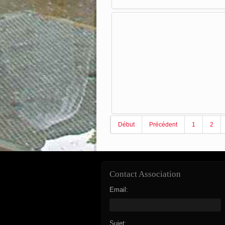
Début
Précédent
1
2
Contact Association
Email:
Sujet: