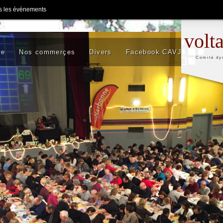
s les évènements
volt
se
Nos commerçes
Divers
Facebook CAVJ
Comité dy