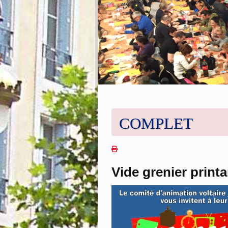
25
Oct
URBAN RACE OC
25 octobre 2026
Centre ville et berges de la Robine
Sans plus attendre cliquer sur le bouton "
retour pour sa 7 ème édition dans
COMPLET
Vide grenier printa