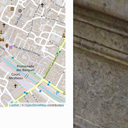
Leaflet
| ©
OpenStreetMap
contributors