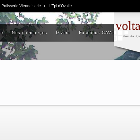
Patisserie Viennoiserie
L'Epi d'Ovalie
volt
se
Nos commerçes
Divers
Facebook CAVJ
Comité dy