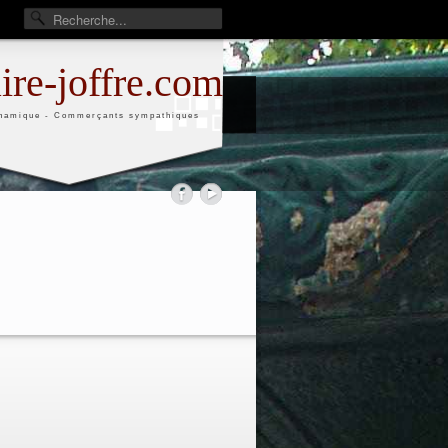
aire-joffre.com
namique - Commerçants sympathiques