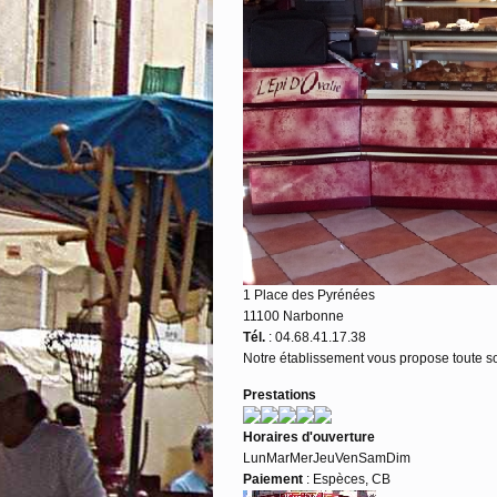
1 Place des Pyrénées
11100 Narbonne
Tél.
: 04.68.41.17.38
Notre établissement vous propose toute sor
Prestations
Horaires d'ouverture
Lun
Mar
Mer
Jeu
Ven
Sam
Dim
Paiement
: Espèces, CB