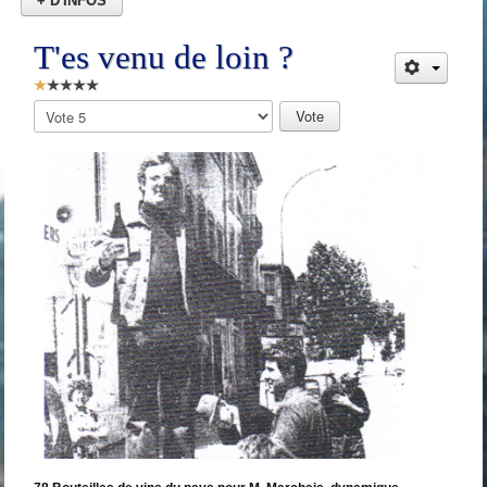
+ D'INFOS
T'es venu de loin ?
Vote
utilisateur:
1
/
5
Veuillez
voter