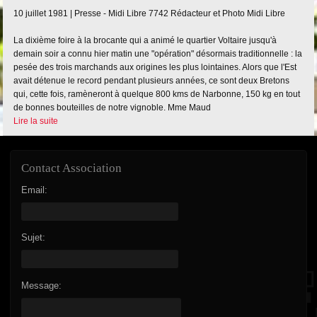
10 juillet 1981 |
Presse - Midi Libre
7742
Rédacteur et Photo Midi Libre
La dixième foire à la brocante qui a animé le quartier Voltaire jusqu'à
demain soir a connu hier matin une "opération" désormais traditionnelle : la
pesée des trois marchands aux origines les plus lointaines. Alors que l'Est
avait détenue le record pendant plusieurs années, ce sont deux Bretons
qui, cette fois, ramèneront à quelque 800 kms de Narbonne, 150 kg en tout
de bonnes bouteilles de notre vignoble. Mme Maud
Lire la suite
Contact Association
Email:
Sujet:
Message: