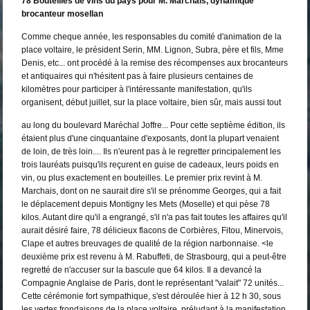
78 Bouteilles de vins du pays pour M. Marchais, dynamique
brocanteur mosellan
Comme cheque année, les responsables du comité d'animation de la
place voltaire, le président Serin, MM. Lignon, Subra, père et fils, Mme
Denis, etc... ont procédé à la remise des récompenses aux brocanteurs
et antiquaires qui n'hésitent pas à faire plusieurs centaines de
kilomètres pour participer à l'intéressante manifestation, qu'ils
organisent, début juillet, sur la place voltaire, bien sûr, mais aussi tout
au long du boulevard Maréchal Joffre... Pour cette septième édition, ils
étaient plus d'une cinquantaine d'exposants, dont la plupart venaient
de loin, de très loin.... Ils n'eurent pas à le regretter principalement les
trois lauréats puisqu'ils reçurent en guise de cadeaux, leurs poids en
vin, ou plus exactement en bouteilles. Le premier prix revint à M.
Marchais, dont on ne saurait dire s'il se prénomme Georges, qui a fait
le déplacement depuis Montigny les Mets (Moselle) et qui pèse 78
kilos. Autant dire qu'il a engrangé, s'il n'a pas fait toutes les affaires qu'il
aurait désiré faire, 78 délicieux flacons de Corbières, Fitou, Minervois,
Clape et autres breuvages de qualité de la région narbonnaise. <le
deuxième prix est revenu à M. Rabuffeti, de Strasbourg, qui a peut-être
regretté de n'accuser sur la bascule que 64 kilos. Il a devancé la
Compagnie Anglaise de Paris, dont le représentant "valait" 72 unités...
Cette cérémonie fort sympathique, s'est déroulée hier à 12 h 30, sous
les vertes frondaisons de la place voltaire, préludant à la manifestation