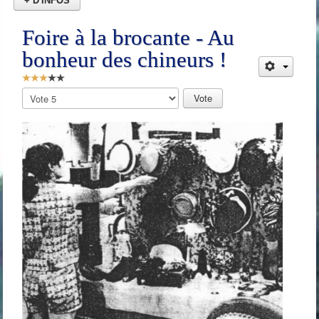
+ D'INFOS
Foire à la brocante - Au
bonheur des chineurs !
Vote
utilisateur:
3
/
5
Veuillez
voter