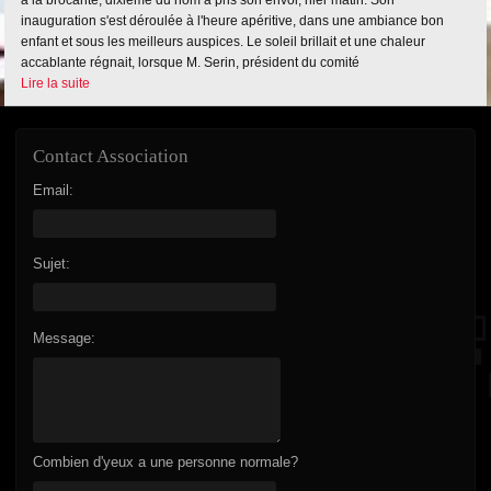
à la brocante, dixième du nom a pris son envol, hier matin. Son
inauguration s'est déroulée à l'heure apéritive, dans une ambiance bon
enfant et sous les meilleurs auspices. Le soleil brillait et une chaleur
accablante régnait, lorsque M. Serin, président du comité
Lire la suite
Contact Association
Email:
Sujet:
Message:
Combien d'yeux a une personne normale?