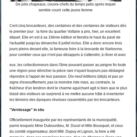
De jolis chapeaux, couvre-chefs du temps jadis après lequel
semble courir cette jeune femme
Cent cinq brocanteurs, des centaines et des centaines de visiteurs dès
le premier jour : la foire du quartier Voltaire a pris, hier, un excellent
départ. Elle en est à sa 19ème édition et tiendra le haut du pavé de
l'actualité jusqu'au dimanche 8 juillet inclus. Elle a donc encore trois
jours pleins devant elle, la fameuse foire à la brocante de Narbonne,
pour combler ceux qui n'ont pas désappris à s'attendrir, à rêver et avec
eux, les collectionneurs dans l'âme pouvant passer au peigne fin toute
une région pour dénicher la pièce rare n'ayant toujours pas dédaigné
répondre à l'appel de leur passion. Dix-neuf éditions (déjà) et pas un
signe d'essoufflement, pas la moindre ride mais, au contraire, la
fraîcheur d'un tendron dont le charme aguichant agit si bien que le plus
blasé des visiteurs se surprend à ne mettre aucune hâte à inventorier
les témoins des époques révolues rassemblés par les brocanteurs.
"Vernissage" in situ
Officiellement inaugurée par les représentants de la municipalité,
parmi lesquels Mme Dubourdieu, M. Ducel et Mlle Bousquet, et ceux
du comité organisateur, dont MM. Dupuy et Lignon, la foire a été