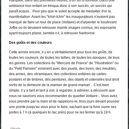
marquée, dans ses premières heures, d'un vin d'honneur. Dans une
ambiance bon enfant on trinqua donc à son succès; un succès qui
paraît acquis... Pour peu que le soleil accepte de médailler d'or la
manifestation. Avant les "tchin-tchin" les inaugurateurs n'avaient pas
manqué de faire un tour de place (Voltaire) et d'arpenter le boulevard
Joffre où ils devaient retrouver maints visages connus, les exposants
ayant toujours plaisir, semble-t-il, à retrouver Narbonne.
Des goûts et des couleurs
Cette année encore, il y en a véritablement pour tous les goûts, de
toutes les couleurs, de toutes les tailles, de toutes les époques, de tous
les genres. Les collections du "Mercure de France" de "l'illustration" ou
du "Petit Parisien" voisinent avec des jouets, des livres, des meubles,
des armes, des céramiques, des collections entières de cartes-
postales et de timbres, dès peintures, des objets et ustensiles tout droit
sortis de la demeure de la maman de grand-maman... C'est bien
simple, il y a tant et tant à voir, à regarder, à admirer, à découvrir que
nous ne saurions vous recommander du quartier Voltaire... Vous avez,
vous prendre par la main et de rappelons-le, trois jours devant pousser
une pointe jusqu'au vous pour le faire, sachant que la foire ouvre ses
portes à 7 h (à quelques tic-tac près) pour ne les fermer qu'à 19 h.
Détails