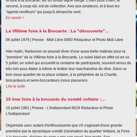
la foire à la brocante, sur un bristol signé Hergé. Chien pour chien, le
second, à coup sûr, est de collection. Avis aux amateurs, et à tous les
"agents renifleurs" qui jusqu'à dimanche vont…
En savoir +
La VIIIème foire à la Brocante : La "découverte"…
06 juillet 1979 |
Presse - Midi Libre
6950
Rédacteur et Photo Midi Libre
Hier matin, Narbonne ne pouvait rêver d'une aussi belle matinée pour la
"première" de la VIIIème foire à la Brocante. Le soleil était en effet roi en ce
5 juillet; un soleil qui accueillit la centaine de participants, souvent venus de
très loin pour étaler à même le trottoir leur marchandise de rêve. Dans ce
bon vieux quartier de la place voltaire, à la périphérie de la Charité,
brocanteurs et semi-brocanteurs (nous placerons
Lire la suite
10 ème foire à la brocante du comité voltaire :…
10 juillet 1981 |
Presse - L'Indépendant
6629
Rédacteur et Photo
L'Indépendant
Organisée avec autant d'enthousiasme que s'il s'agissait d'une grande
première par le dynamique comité d'animation du quartier Voltaire, la Foire