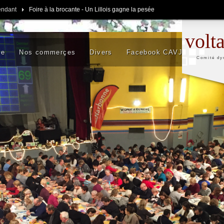
endant
Foire à la brocante - Un Lillois gagne la pesée
volt
se
Nos commerçes
Divers
Facebook CAVJ
Comité dy