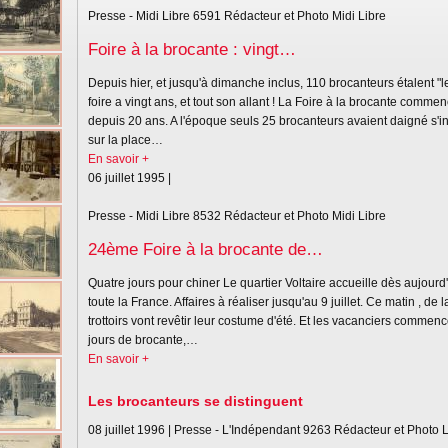
Presse - Midi Libre
6591
Rédacteur et Photo Midi Libre
Foire à la brocante : vingt…
Depuis hier, et jusqu'à dimanche inclus, 110 brocanteurs étalent "le
foire a vingt ans, et tout son allant ! La Foire à la brocante commen
depuis 20 ans. A l'époque seuls 25 brocanteurs avaient daigné s'inst
sur la place…
En savoir +
06 juillet 1995 |
Presse - Midi Libre
8532
Rédacteur et Photo Midi Libre
24ème Foire à la brocante de…
Quatre jours pour chiner Le quartier Voltaire accueille dès aujou
toute la France. Affaires à réaliser jusqu'au 9 juillet. Ce matin , d
trottoirs vont revêtir leur costume d'été. Et les vacanciers commen
jours de brocante,…
En savoir +
Les brocanteurs se distinguent
08 juillet 1996 |
Presse - L'Indépendant
9263
Rédacteur et Photo 