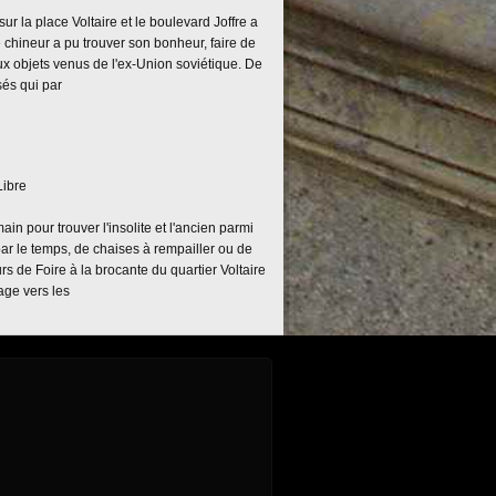
ur la place Voltaire et le boulevard Joffre a
chineur a pu trouver son bonheur, faire de
ux objets venus de l'ex-Union soviétique. De
sés qui par
Libre
in pour trouver l'insolite et l'ancien parmi
ar le temps, de chaises à rempailler ou de
rs de Foire à la brocante du quartier Voltaire
age vers les