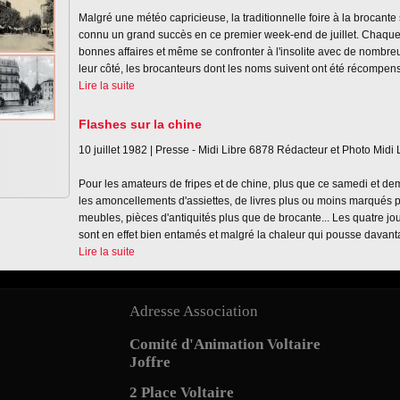
Malgré une météo capricieuse, la traditionnelle foire à la brocante s
connu un grand succès en ce premier week-end de juillet. Chaque 
bonnes affaires et même se confronter à l'insolite avec de nombre
leur côté, les brocanteurs dont les noms suivent ont été récompen
Lire la suite
Flashes sur la chine
10 juillet 1982 |
Presse - Midi Libre
6878
Rédacteur et Photo Midi 
Pour les amateurs de fripes et de chine, plus que ce samedi et dema
les amoncellements d'assiettes, de livres plus ou moins marqués p
meubles, pièces d'antiquités plus que de brocante... Les quatre jou
sont en effet bien entamés et malgré la chaleur qui pousse davant
Lire la suite
Adresse Association
Comité d'Animation Voltaire
Joffre
2 Place Voltaire