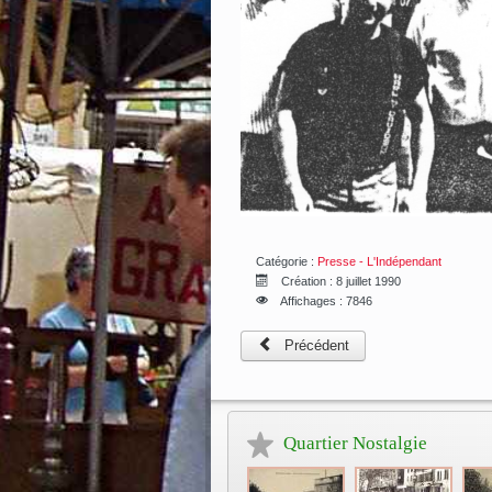
Catégorie :
Presse - L'Indépendant
Création : 8 juillet 1990
Affichages : 7846
Précédent
Quartier Nostalgie