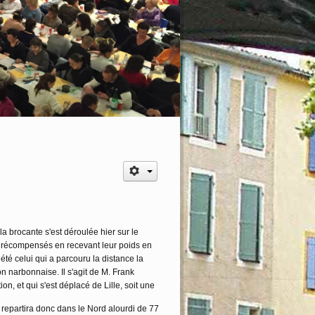
CHE 25 OCTOBRE 2026 l'Urban race est de
la brocante s'est déroulée hier sur le
té récompensés en recevant leur poids en
été celui qui a parcouru la distance la
on narbonnaise. Il s'agit de M. Frank
ion, et qui s'est déplacé de Lille, soit une
 repartira donc dans le Nord alourdi de 77