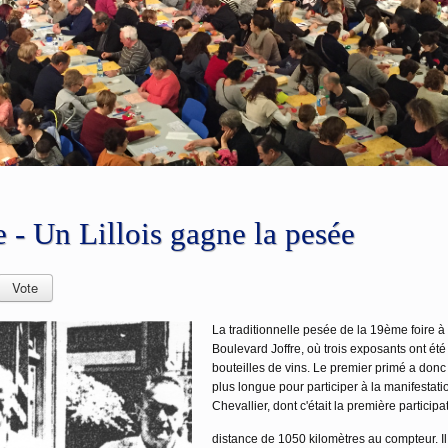
TOBRE ROSE 2026
Inscriptions Urban Race" en haut de L'affiche. Tous en Rose avec Joa Joie DIMAN
e - Un Lillois gagne la pesée
La traditionnelle pesée de la 19ème foire à 
Boulevard Joffre, où trois exposants ont é
bouteilles de vins. Le premier primé a donc 
plus longue pour participer à la manifestati
Chevallier, dont c'était la première participat
distance de 1050 kilomètres au compteur. Il