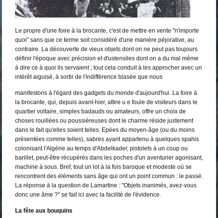
Le propre d'une foire à la brocante, c'est de mettre en vente "n'importe
quoi" sans que ce terme soit considéré d'une manière péjorative, au
contraire. La découverte de vieux objets dont on ne peut pas toujours
définir l'époque avec précision et d'ustensiles dont on a du mal même
à dire ce à quoi ils servaient ; tout cela conduit à les approcher avec un
intérêt aiguisé, à sortir de l'indifférence blasée que nous
manifestons à l'égard des gadgets du monde d'aujourd'hui. La foire à
la brocante, qui, depuis avant-hier, attire u e foule de visiteurs dans le
quartier voltaire, simples badauds ou amateurs, offre un choix de
choses rouillées ou poussiéreuses dont le charme réside justement
dans le fait qu'elles soient telles. Epées du moyen-âge (ou du moins
présentées comme telles), sabres ayant appartenu à quelques spahis
colonisant l'Algérie au temps d'Abdelkader, pistolets à un coup ou
barillet, peut-être récupérés dans les poches d'un aventurier agonisant,
machine à sous. Bref, tout un lot à la fois baroque et modeste où se
rencontrent des éléments sans âge qui ont un point commun : le passé.
La réponse à la question de Lamartine : "Objets inanimés, avez-vous
donc une âme ?" se fait ici avec la facilité de l'évidence.
La fête aux bouquins