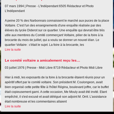
07 mars 1994 |
Presse - L'Indépendant
6505
Rédacteur et Photo
L'Indépendant
A peine 20 % des Narbonnais connaissent le marché aux puces de la place
Voltaire. C'est l'un des enseignements d'une enquête réalisée par des
élèves du lycée Diderot sur ce quartier. Une enquête qui devrait être très
utile aux membres du Comité commerçant Voltaire, pilier de la foire à la
brocante du mois de juillet, qui a voulu se donner un nouvel élan. Le
quartier Voltaire : c'était le sujet. La foire à la brocante, les
Lire la suite
Le comité voltaire a amicalement reçu les…
03 juillet 1976 |
Presse - Midi Libre
8719
Rédacteur et Photo Midi Libre
Hier à midi, les exposants de la foire à la brocante étaient réunis pour un
apéritif offert par le comité voltaire. Son président M. Coulongeon, avait
bien organisé cette petite fête à l'hôtel Régina, boulevard joffre, car le buffet
était copieusement garni. A cette occasion, Me Mouly avait été invité. Etant
empêché, il s'est excusé et avait délégué son adjoint M. Orrit. L'assistance
était nombreuse et les commentaires allaient
Lire la suite