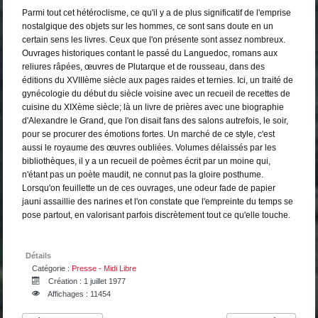
Parmi tout cet hétéroclisme, ce qu'il y a de plus significatif de l'emprise
nostalgique des objets sur les hommes, ce sont sans doute en un
certain sens les livres. Ceux que l'on présente sont assez nombreux.
Ouvrages historiques contant le passé du Languedoc, romans aux
reliures râpées, œuvres de Plutarque et de rousseau, dans des
éditions du XVIIIème siècle aux pages raides et ternies. Ici, un traité de
gynécologie du début du siècle voisine avec un recueil de recettes de
cuisine du XIXème siècle; là un livre de prières avec une biographie
d'Alexandre le Grand, que l'on disait fans des salons autrefois, le soir,
pour se procurer des émotions fortes. Un marché de ce style, c'est
aussi le royaume des œuvres oubliées. Volumes délaissés par les
bibliothèques, il y a un recueil de poèmes écrit par un moine qui,
n'étant pas un poète maudit, ne connut pas la gloire posthume.
Lorsqu'on feuillette un de ces ouvrages, une odeur fade de papier
jauni assaillie des narines et l'on constate que l'empreinte du temps se
pose partout, en valorisant parfois discrètement tout ce qu'elle touche.
Détails
Catégorie :
Presse - Midi Libre
Création : 1 juillet 1977
Affichages : 11454