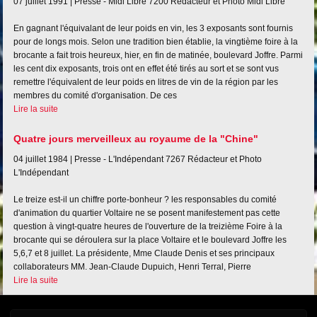
07 juillet 1991 |
Presse - Midi Libre
7200
Rédacteur et Photo Midi Libre
En gagnant l'équivalant de leur poids en vin, les 3 exposants sont fournis
pour de longs mois. Selon une tradition bien établie, la vingtième foire à la
brocante a fait trois heureux, hier, en fin de matinée, boulevard Joffre. Parmi
les cent dix exposants, trois ont en effet été tirés au sort et se sont vus
remettre l'équivalent de leur poids en litres de vin de la région par les
membres du comité d'organisation. De ces
Lire la suite
Quatre jours merveilleux au royaume de la "Chine"
04 juillet 1984 |
Presse - L'Indépendant
7267
Rédacteur et Photo
L'Indépendant
Le treize est-il un chiffre porte-bonheur ? les responsables du comité
d'animation du quartier Voltaire ne se posent manifestement pas cette
question à vingt-quatre heures de l'ouverture de la treizième Foire à la
brocante qui se déroulera sur la place Voltaire et le boulevard Joffre les
5,6,7 et 8 juillet. La présidente, Mme Claude Denis et ses principaux
collaborateurs MM. Jean-Claude Dupuich, Henri Terral, Pierre
Lire la suite