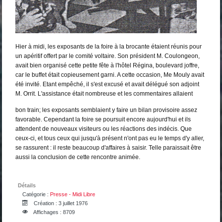
Hier à midi, les exposants de la foire à la brocante étaient réunis pour
un apéritif offert par le comité voltaire. Son président M. Coulongeon,
avait bien organisé cette petite fête à l'hôtel Régina, boulevard joffre,
car le buffet était copieusement garni. A cette occasion, Me Mouly avait
été invité. Etant empêché, il s'est excusé et avait délégué son adjoint
M. Orrit. L'assistance était nombreuse et les commentaires allaient
bon train; les exposants semblaient y faire un bilan provisoire assez
favorable. Cependant la foire se poursuit encore aujourd'hui et ils
attendent de nouveaux visiteurs ou les réactions des indécis. Que
ceux-ci, et tous ceux qui jusqu'à présent n'ont pas eu le temps d'y aller,
se rassurent : il reste beaucoup d'affaires à saisir. Telle paraissait être
aussi la conclusion de cette rencontre animée.
Détails
Catégorie :
Presse - Midi Libre
Création : 3 juillet 1976
Affichages : 8709