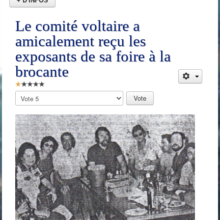
+ D'INFOS
Le comité voltaire a
amicalement reçu les
exposants de sa foire à la
brocante
Vote
utilisateur:
1
/
5
Veuillez
voter