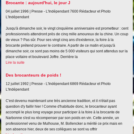
Brocante : aujourd'hui, le jour J
04 juillet 1996 |
Presse - L'Indépendant
7600
Rédacteur et Photo
L'Indépendant
Jusqu'à dimanche soir, le vingt cinquième anniversaire est prometteur : cent
professionnels attendront près de cinq mille amoureux de la chine. Un coup
de vieux ? Pas sûr. Pour ses vingt cinq ans d'existence, la foire à la
brocante prétend prouver le contraire. A partir de ce matin et jusqu'à
dimanche soir, ce sont pas moins de 5 000 visiteurs qui sont attendus sur la
place voltaire et boulevard Joffre. Derrière la
Lire la suite
Des brocanteurs de poids !
12 juillet 1992 |
Presse - L'Indépendant
6869
Rédacteur et Photo
L'Indépendant
C'est devenu maintenant une très ancienne tradition, et il n'était pas
question d'y faillir hier ! Comme d'habitude donc, le brocanteur ayant
accompli le plus long voyage pour participer à la foire à la brocante de
Narbonne s'est vu récompenser par son poids en vin. Cette année, un
professionnel venu de Mulhouse, M. Bollencker a mérité ce prix mais en
son absence hier, deux de ses collègues se sont vu offrir