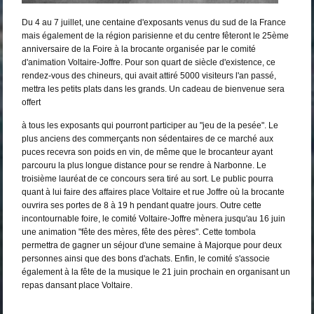
Du 4 au 7 juillet, une centaine d'exposants venus du sud de la France
mais également de la région parisienne et du centre fêteront le 25ème
anniversaire de la Foire à la brocante organisée par le comité
d'animation Voltaire-Joffre. Pour son quart de siècle d'existence, ce
rendez-vous des chineurs, qui avait attiré 5000 visiteurs l'an passé,
mettra les petits plats dans les grands. Un cadeau de bienvenue sera
offert
à tous les exposants qui pourront participer au "jeu de la pesée". Le
plus anciens des commerçants non sédentaires de ce marché aux
puces recevra son poids en vin, de même que le brocanteur ayant
parcouru la plus longue distance pour se rendre à Narbonne. Le
troisième lauréat de ce concours sera tiré au sort. Le public pourra
quant à lui faire des affaires place Voltaire et rue Joffre où la brocante
ouvrira ses portes de 8 à 19 h pendant quatre jours. Outre cette
incontournable foire, le comité Voltaire-Joffre mènera jusqu'au 16 juin
une animation "fête des mères, fête des pères". Cette tombola
permettra de gagner un séjour d'une semaine à Majorque pour deux
personnes ainsi que des bons d'achats. Enfin, le comité s'associe
également à la fête de la musique le 21 juin prochain en organisant un
repas dansant place Voltaire.