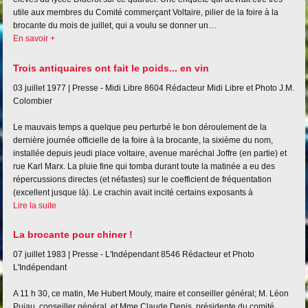
utile aux membres du Comité commerçant Voltaire, pilier de la foire à la
brocante du mois de juillet, qui a voulu se donner un…
En savoir +
Trois antiquaires ont fait le poids... en vin
03 juillet 1977 |
Presse - Midi Libre
8604
Rédacteur Midi Libre et Photo J.M.
Colombier
Le mauvais temps a quelque peu perturbé le bon déroulement de la
dernière journée officielle de la foire à la brocante, la sixième du nom,
installée depuis jeudi place voltaire, avenue maréchal Joffre (en partie) et
rue Karl Marx. La pluie fine qui tomba durant toute la matinée a eu des
répercussions directes (et néfastes) sur le coefficient de fréquentation
(excellent jusque là). Le crachin avait incité certains exposants à
Lire la suite
La brocante pour chiner !
07 juillet 1983 |
Presse - L'Indépendant
8546
Rédacteur et Photo
L'Indépendant
A 11 h 30, ce matin, Me Hubert Mouly, maire et conseiller général; M. Léon
Pujau, conseiller général, et Mme Claude Denis, présidente du comité