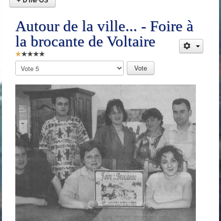
+ D'INFOS
Autour de la ville... - Foire à
la brocante de Voltaire
Vote
utilisateur:
1
/
5
Veuillez
voter